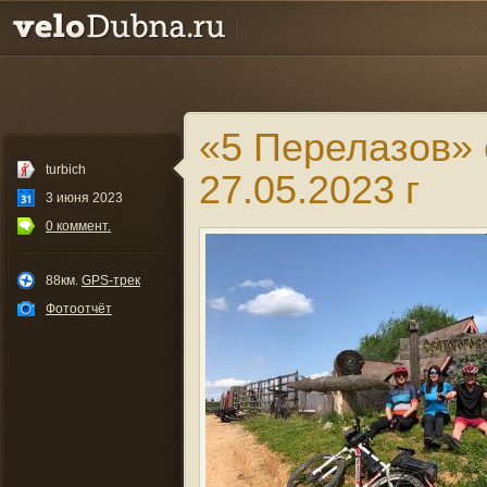
«5 Перелазов» 
turbich
27.05.2023 г
3 июня 2023
0 коммент.
88км.
GPS-трек
Фотоотчёт