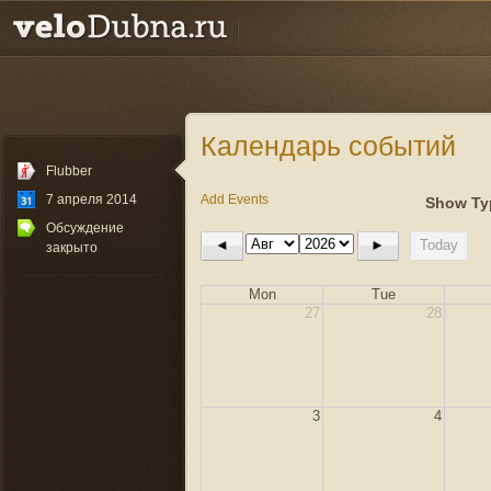
Календарь событий
Flubber
7 апреля 2014
Add Events
Show Ty
Обсуждение
◄
►
Today
закрыто
Mon
Tue
27
28
3
4