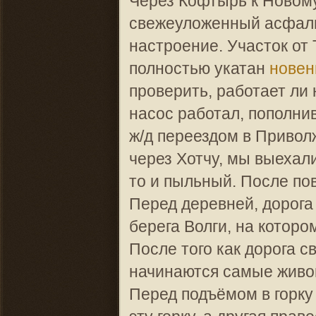
Через Кофтырь к Новому
свежеуложенный асфальт
настроение. Участок от 
полностью укатан
новен
проверить, работает ли 
насос работал, пополни
ж/д переездом в Привол
через Хотчу, мы выехали
то и пыльный. После по
Перед деревней, дорога 
берега Волги, на котор
После того как дорога с
начинаются самые живоп
Перед подъёмом в горку 