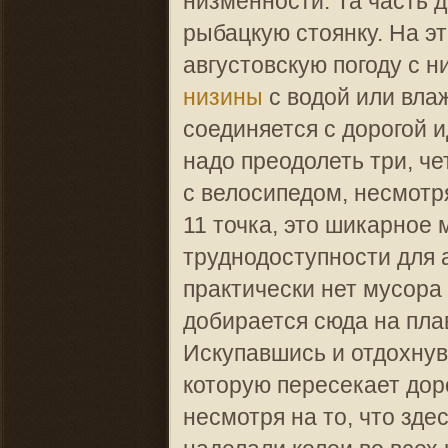
низменности. Та часть д
рыбацкую стоянку. На эт
августовскую погоду с н
низины
с водой или влаж
соединяется с дорогой и
надо преодолеть три, ч
с велосипедом, несмотря
11 точка, это шикарное 
труднодоступности для 
практически нет мусора 
добирается сюда на пла
Искупавшись и отдохнув
которую пересекает дор
несмотря на то, что зд