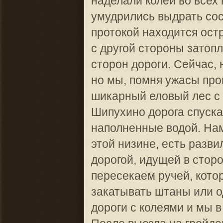
наделали колеи во всех 
умудрились выдрать сос
протокой находится ост
с другой стороны затопл
сторон дороги. Сейчас,
но мы, помня ужасы про
шикарный еловый лес с 
Шипухино дорога спускае
наполненные водой. Нам
этой низине, есть разви
дорогой, идущей в стор
пересекаем ручей, кото
закатывать штаны или о
дороги с колеями и мы 