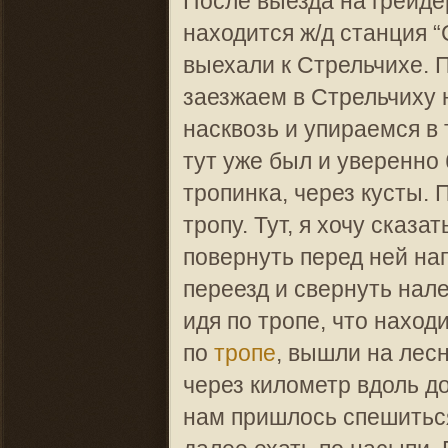
После выезда на грейдер
находится ж/д станция “
выехали к Стрельчихе. 
заезжаем в Стрельчиху 
насквозь и упираемся в 
тут уже был и уверенно
тропинка, через кусты.
тропу. Тут, я хочу сказа
повернуть перед ней нап
переезд и свернуть нале
идя по тропе, что наход
по
тропе
, вышли на ле
через километр вдоль д
нам пришлось спешиться