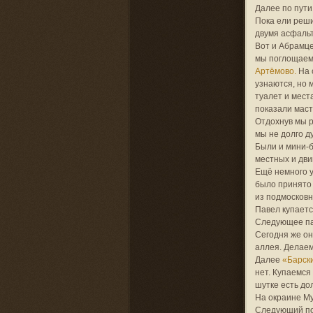
Далее по пути
Пока ели реши
двумя асфаль
Вот и Абрамце
мы поглощаем 
Артёмово.
На 
узнаются, но 
туалет и мест
показали маст
Отдохнув мы р
мы не долго д
Были и мини-б
местных и дви
Ещё немного 
было принято 
из подмосковн
Павел купаетс
Следующее пам
Сегодня же он
аллея. Делаем
Далее
«Барск
нет. Купаемся 
шутке есть до
На окраине Му
Следующий по