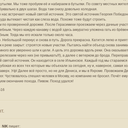
утылки. Мы тоже пробуем её и набираем в бутылки. По совету местных жител
уквально в двух шагах. Вода там снизу довольно холодная.
 нас встречает новый святой источник. Это святой источник Георгия Победон
туда вытекает чистая как слеза вода. Похоже тоже будут строить.
 по проверенной дорожке. После Герасимихи проезжаем через дачные участк
чебным. Через каждую канавку с водой здесь аккуратно уложена гать из брёвен
бным. Тогда мы его искали только около часа.
. Небольшой перекус и снова в путь. Дорога прекрасна. Катится легко и прият
к к реке закрыт: строятся новые участки. Пытаясь найти объезд снова заним
много все уверенно шли к цели. А цель это дорожка вдоль реки. Она оказыв
релезаем через них (не привыкать!!!), а далее с ветерком до брода. Перепр
 святой источник. Он находится в селе Ильинское. Каждый год мы стараемся 
лубокая из всех тех которые мы объехали за сегодня, ну и, наверное, самая хо
верх. Уф! Далее всё просто, но не для Дениса, и мы в Яхроме. Провожаем Д
мог. Чуствовалось спешил человек в Москву, но компанию не бросил. Почёт ему
ем окончание похода. Пивом. Поход удался!
516
т.
NIK
пишет: