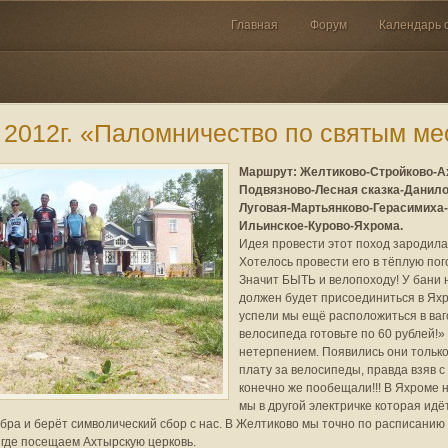
Главная
Форум
Календарь 
 2012г. «Паломничество по святым м
Маршрут: Желтиково-Стройково-А
Подвязново-Лесная сказка-Данил
Луговая-Мартьянково-Герасимиха
Ильинское-Курово-Яхрома.
Идея провести этот поход зародила
Хотелось провести его в тёплую пог
Значит БЫТЬ и велопоходу! У бани н
должен будет присоединиться в Яхр
успели мы ещё расположиться в ваго
велосипеда готовьте по 60 рублей!»
нетерпением. Появились они только 
плату за велосипеды, правда взяв с
конечно же пообещали!!! В Яхроме 
мы в другой электричке которая идё
обра и берёт символический сбор с нас. В Желтиково мы точно по расписани
 где посещаем Ахтырскую церковь.