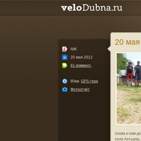
20 мая
NIK
20 мая 2012
61 коммент.
80км.
GPS-трек
Фотоотчёт
снова к нам д
села Ахтырка,