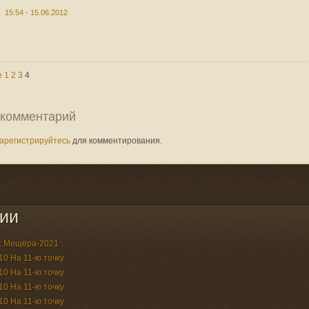
15:54 - 15.06.2012
е
1
2
3
4
 комментарий
арегистрируйтесь
для комментирования.
ии
я: Мещёра-2021
10 На 11-ю точку
10 На 11-ю точку
10 На 11-ю точку
10 На 11-ю точку