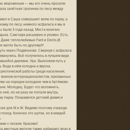
нас мороженым — мы его очень просили.
дала зачётная тропинка по лесу между
Павел и Саша совершают вояж по парку, а
жку по лесу, немного асфальта и мы в
 были 3 года назад. Места конечно
дыха. Сам парк расширен и ухожен. Есть
 Даже теплолюбивые Fant и Denis-jtt
 могло быть по другому!!!
уть через Подвязново. Свернув с асфальта
бманулись. Всё получилось в лучшем виде.
авшейся деревни. Ура. Выясняем путь у
. Вода в нём холодна и вкусна.
триотической работы среди населения,
х воинов интернационалистов, призванных
уже на порядок холоднее чем в Артёмово.
зни. Молодец. Будет что вспомнить.
неё, но ни разу не попали внутрь.
у парку. Понравился детский домик и
ьная для М и Ж. Видимо поэтому очереди
в поход. Конечно это шутка, но в каждой
.
ки с песком. Красиво!
есь местные жители также набирают воду в