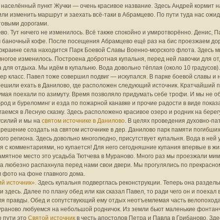
 населённый пункт Жучки — очень красивое название. Здесь Андрей кормит 
ли изменить маршрут и заехать всё-таки в Абрамцево. По пути туда нас ожи
товыми дорогами.
во. Тут ничего не изменилось. Всё также спокойно и умиротворённо. Денис, 
баночный кофе. После посещения Абрамцево ещё раз на бис проезжаем доро
окраине села находится Парк Боевой Славы Военно-морского флота. Здесь мы
многое изменилось. Построена добротная купальня, перед ней лавочки для от
а для отдыха. Мы идём в купальню. Вода довольно тёплая (около 10 градусов).
ер класс. Павел тоже совершил подвиг — искупался. В парке боевой славы и не
ешили ехать в Данилово, где расположен следующий источник. Кратчайший п
умая поехали по азимуту. Время позволяло придумать себе трофи. И мы не о
род и буреломинг и езда по пожарной канавке и прочие радости в виде показ
гаемся в Лесную сказку. Здесь расположено красивое озеро и родник на берегу
усилий и мы на
святом источнике в Данилово
. В целях проведения духовно-па
решение создать на святом источнике в дер. Данилово парк памяти погибши
ого региона. Здесь довольно многолюдно, присутствует купальня. Вода в ней 
я с комментариями, но купается! Для него сегодняшние купания впервые в жи
ятное место это усадьба Тютчева в Мураново. Много раз мы проезжали мимо 
а любезно распахнула перед нами свои двери. Мы прогулялись по прекрасном
 фото на фоне главного дома.
ий источник».
Здесь купальня подверглась реконструкции. Теперь она раздел
и здесь. Далее по плану обед или как сказал Павел, то ради чего он и поехал 
ля правды. Обед и сопутствующий ему отдых неотъемлемая часть велопохода
раново любуемся на небольшой родничок. Из земли бьют маленькие фонтанчи
 пути это
Святой источник
в честь апостолов Петра и Павла в Грибаново. Зд