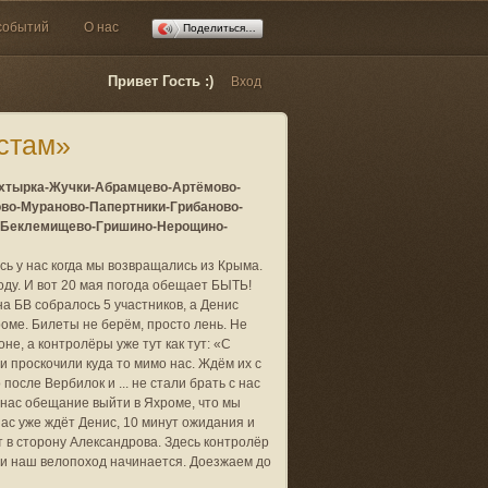
событий
О нас
Поделиться…
Привет Гость :)
Вход
естам»
хтырка-Жучки-Абрамцево-Артёмово-
ово-Мураново-Папертники-Грибаново-
-Беклемищево-Гришино-Нерощино-
сь у нас когда мы возвращались из Крыма.
оду. И вот 20 мая погода обещает БЫТЬ!
а БВ собралось 5 участников, а Денис
оме. Билеты не берём, просто лень. Не
не, а контролёры уже тут как тут: «С
 и проскочили куда то мимо нас. Ждём их с
после Вербилок и ... не стали брать с нас
 нас обещание выйти в Яхроме, что мы
нас уже ждёт Денис, 10 минут ожидания и
т в сторону Александрова. Здесь контролёр
ю и наш велопоход начинается. Доезжаем до