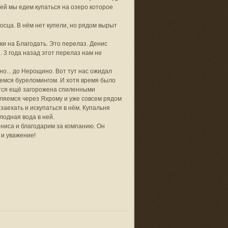
ей мы едем купаться на озеро которое
осца. В нём нет купели, но рядом вырыт
и на Благодать. Это перелаз. Денис
. 3 года назад этот перелаз нам не
но... до Нерощино. Вот тут нас ожидал
аемся буреломингом. И хотя время было
ается ещё загорожена спиленными
авляемся через Яхрому и уже совсем рядом
заехать и искупаться в нём. Купальня
лодная вода в ней.
ениса и благодарим за компанию. Он
 и уважение!