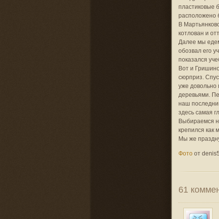
пластиковые б
расположено б
В Мартьянково
котлован и от
Далее мы едем
обозвал его у
показался уче
Вот и Гришино
сюрприз. Спус
уже довольно 
деревьями. Пе
наш последний
здесь самая г
Выбираемся на
крепился как 
Мы же праздну
Фото
от denis
61
коммен